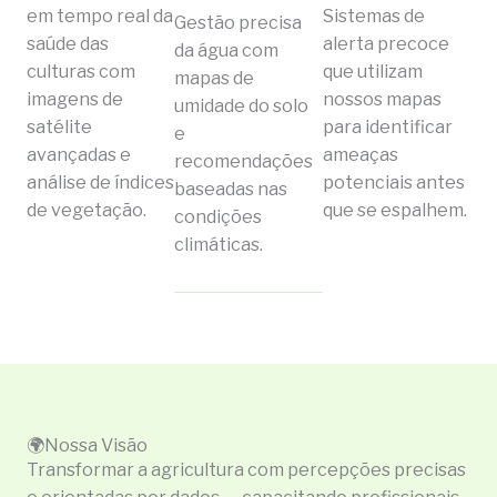
em tempo real da
Sistemas de
Gestão precisa
saúde das
alerta precoce
da água com
culturas com
que utilizam
mapas de
imagens de
nossos mapas
umidade do solo
satélite
para identificar
e
avançadas e
ameaças
recomendações
análise de índices
potenciais antes
baseadas nas
de vegetação.
que se espalhem.
condições
climáticas.
🌍Nossa Visão
Transformar a agricultura com percepções precisas