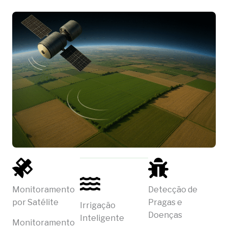
Monitoramento
Detecção de
por Satélite
Pragas e
Irrigação
Doenças
Inteligente
Monitoramento