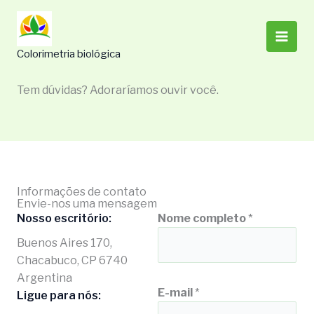
Ir
para
o
Colorimetria biológica
conteúdo
Tem dúvidas? Adoraríamos ouvir você.
Informações de contato
Envie-nos uma mensagem
Nosso escritório:
Nome completo
*
Buenos Aires 170,
Chacabuco, CP 6740
Argentina
c
E-mail
*
Ligue para nós:
o