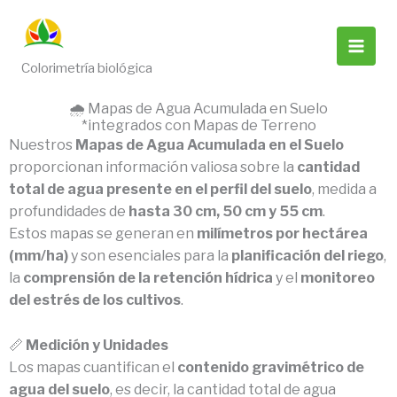
Ir
al
contenido
Colorimetría biológica
🌧️ Mapas de Agua Acumulada en Suelo
*integrados con Mapas de Terreno
Nuestros
Mapas de Agua Acumulada en el Suelo
proporcionan información valiosa sobre la
cantidad
total de agua presente en el perfil del suelo
, medida a
profundidades de
hasta 30 cm, 50 cm y 55 cm
.
Estos mapas se generan en
milímetros por hectárea
(mm/ha)
y son esenciales para la
planificación del riego
,
la
comprensión de la retención hídrica
y el
monitoreo
del estrés de los cultivos
.
📏
Medición y Unidades
Los mapas cuantifican el
contenido gravimétrico de
agua del suelo
, es decir, la cantidad total de agua