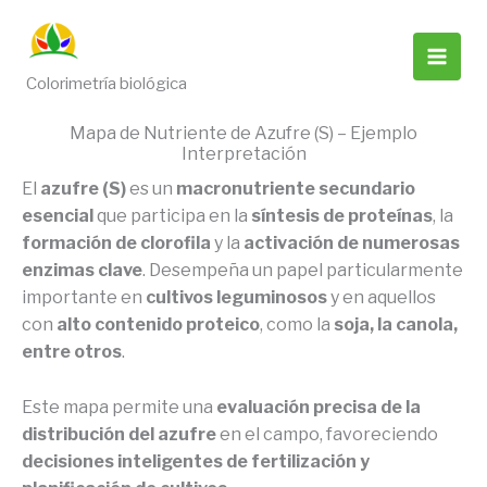
Ir
al
contenido
Colorimetría biológica
Mapa de Nutriente de Azufre (S) – Ejemplo
Interpretación
El
azufre (S)
es un
macronutriente secundario
esencial
que participa en la
síntesis de proteínas
, la
formación de clorofila
y la
activación de numerosas
enzimas clave
. Desempeña un papel particularmente
importante en
cultivos leguminosos
y en aquellos
con
alto contenido proteico
, como la
soja, la canola,
entre otros
.
Este mapa permite una
evaluación precisa de la
distribución del azufre
en el campo, favoreciendo
decisiones inteligentes de fertilización y