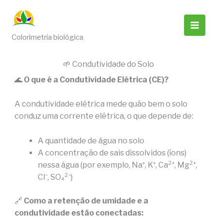
Ir
para
o
Colorimetria biológica
conteúdo
🌱 Condutividade do Solo
🌊
O que é a Condutividade Elétrica (CE)?
A condutividade elétrica mede quão bem o solo
conduz uma corrente elétrica, o que depende de:
A quantidade de água no solo
A concentração de sais dissolvidos (íons)
nessa água (por exemplo, Na⁺, K⁺, Ca²⁺, Mg²⁺,
Cl⁻, SO₄²⁻)
🔗
Como a retenção de umidade e a
condutividade estão conectadas: