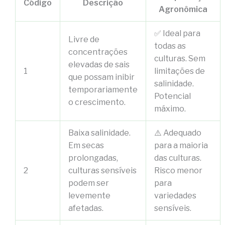
Código
Descrição
Agronômica
✅ Ideal para
Livre de
todas as
concentrações
culturas. Sem
elevadas de sais
1
limitações de
que possam inibir
salinidade.
temporariamente
Potencial
o crescimento.
máximo.
Baixa salinidade.
⚠️ Adequado
Em secas
para a maioria
prolongadas,
das culturas.
2
culturas sensíveis
Risco menor
podem ser
para
levemente
variedades
afetadas.
sensíveis.