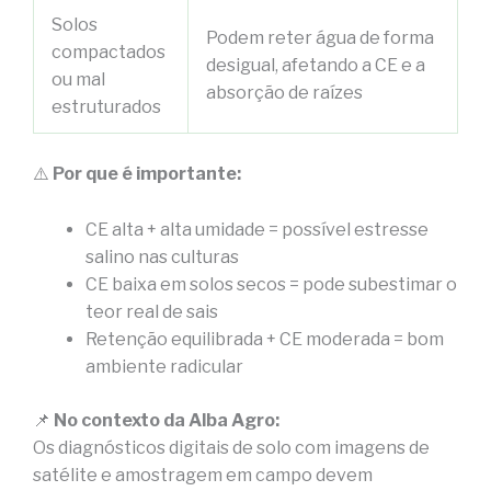
Solos
Podem reter água de forma
compactados
desigual, afetando a CE e a
ou mal
absorção de raízes
estruturados
⚠️
Por que é importante:
CE alta + alta umidade = possível estresse
salino nas culturas
CE baixa em solos secos = pode subestimar o
teor real de sais
Retenção equilibrada + CE moderada = bom
ambiente radicular
📌
No contexto da Alba Agro:
Os diagnósticos digitais de solo com imagens de
satélite e amostragem em campo devem